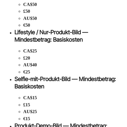
CA$50
£50
AU$50
€50
Lifestyle / Nur-Produkt-Bild — 
Mindestbetrag: Basiskosten
CA$25
£20
AU$40
€25
Selfie-mit-Produkt-Bild — Mindestbetrag: 
Basiskosten
CA$15
£15
AU$25
€15
Produkt-Demo-Bild — Mindestbetrag: 