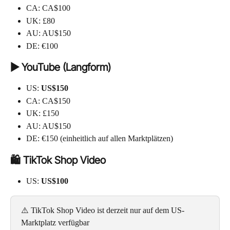
CA: CA$100
UK: £80
AU: AU$150
DE: €100
▶️ YouTube (Langform)
US: 
US$150
CA: CA$150
UK: £150
AU: AU$150
DE: €150 (einheitlich auf allen Marktplätzen)
🛍️ TikTok Shop Video
US: 
US$100
⚠️ TikTok Shop Video ist derzeit nur auf dem US-
Marktplatz verfügbar