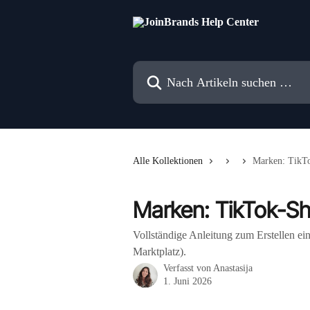
Zum Hauptinhalt springen
Nach Artikeln suchen …
Alle Kollektionen
Marken: TikT
Marken: TikTok-S
Vollständige Anleitung zum Erstellen 
Marktplatz).
Verfasst von
Anastasija
1. Juni 2026