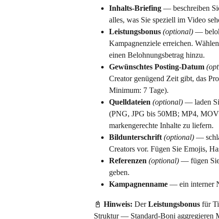
Inhalts-Briefing
 — beschreiben Si
alles, was Sie speziell im Video se
Leistungsbonus
(optional)
 — beloh
Kampagnenziele erreichen. Wählen S
einen Belohnungsbetrag hinzu.
Gewünschtes Posting-Datum
(opt
Creator genügend Zeit gibt, das Pro
Minimum: 7 Tage).
Quelldateien
(optional)
 — laden Si
(PNG, JPG bis 50MB; MP4, MOV bi
markengerechte Inhalte zu liefern.
Bildunterschrift
(optional)
 — schla
Creators vor. Fügen Sie Emojis, H
Referenzen
(optional)
 — fügen Sie
geben.
Kampagnenname
 — ein interner 
📓 
Hinweis:
 Der 
Leistungsbonus
 für 
Struktur — Standard-Boni aggregieren M