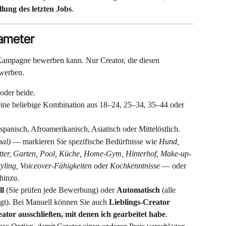
lung des letzten Jobs
.
rameter
 Kampagne bewerben kann. Nur Creator, die diesen 
ewerben.
oder beide.
ine beliebige Kombination aus 18–24, 25–34, 35–44 oder 
panisch, Afroamerikanisch, Asiatisch oder Mittelöstlich.
nal)
 — markieren Sie spezifische Bedürfnisse wie 
Hund, 
utter, Garten, Pool, Küche, Home-Gym, Hinterhof, Make-up-
yling, Voiceover-Fähigkeiten
 oder 
Kochkenntnisse
 — oder 
hinzu.
l
 (Sie prüfen jede Bewerbung) oder 
Automatisch
 (alle 
t). Bei Manuell können Sie auch 
Lieblings-Creator 
ator ausschließen, mit denen ich gearbeitet habe
.