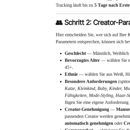
Tracking läuft bis zu 
5 Tage nach Erstel
👥 Schritt 2: Creator-Pa
Hier entscheiden Sie, wer sich auf Ihre
Parametern entsprechen, können sich b
Geschlecht
 — Männlich, Weiblich 
Bevorzugtes Alter
 — wählen Sie e
45+.
Ethnie
 — wählen Sie aus Weiß, His
Besondere Anforderungen
(optio
Katze, Kleinkind, Baby, Kinder, M
Fähigkeiten, Mode-Styling, Haar-St
fügen Sie eine eigene Anforderung 
Creator-Genehmigung
 — 
Manuel
passenden Creator werden genehmig
automatisch genehmigen
 oder 
Cre